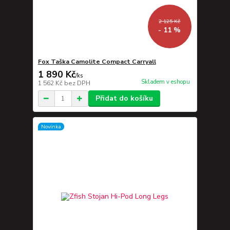
2 125 Kč
- 11 %
Fox Taška Camolite Compact Carryall
1 890 Kč
/
ks
Skladem v eshopu
1 562 Kč
bez DPH
Přidat do košíku
Novinka