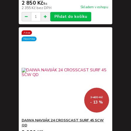
2 850 Kč
/
ks
Skladem v eshopu
2 355 Kč
bez DPH
Přidat do košíku
Akce
Novinka
3 409 Kč
- 13 %
DAIWA NAVIJÁK 24 CROSSCAST SURF 45 SCW
QD