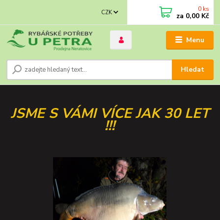
0
ks
CZK
za
0,00 Kč
Menu
Hledat
JSME S VÁMI VÍCE JAK 30 LET
!!!