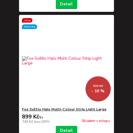
Detail
Akce
Novinka
999 Kč
- 10 %
Fox Světlo Halo Multi-Colour Strip Light Large
899 Kč
/
ks
Skladem v eshopu
743 Kč
bez DPH
Detail