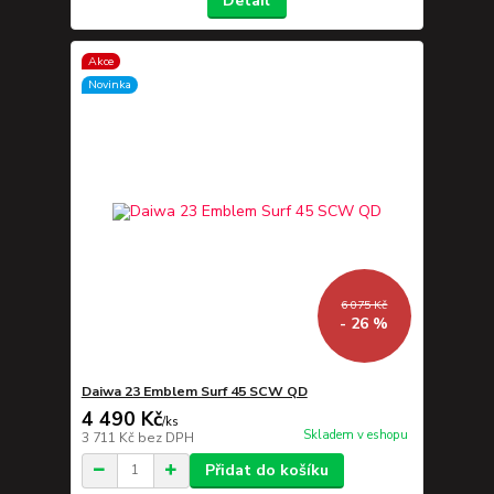
Detail
Akce
Novinka
6 075 Kč
- 26 %
Daiwa 23 Emblem Surf 45 SCW QD
4 490 Kč
/
ks
Skladem v eshopu
3 711 Kč
bez DPH
Přidat do košíku