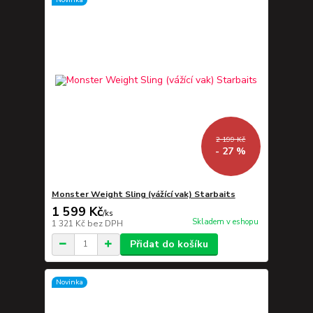
2 199 Kč
- 27 %
Monster Weight Sling (vážící vak) Starbaits
1 599 Kč
/
ks
Skladem v eshopu
1 321 Kč
bez DPH
Přidat do košíku
Novinka