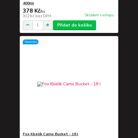
400ml
378 Kč
/
ks
Skladem v eshopu
312 Kč
bez DPH
Přidat do košíku
Novinka
Fox Kbelík Camo Bucket - 18 l