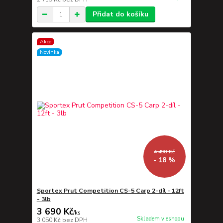
Přidat do košíku
Akce
Novinka
4 498 Kč
- 18 %
Sportex Prut Competition CS-5 Carp 2-díl - 12ft
- 3lb
3 690 Kč
/
ks
Skladem v eshopu
3 050 Kč
bez DPH