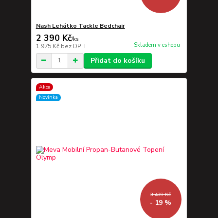
Nash Lehátko Tackle Bedchair
2 390 Kč
/
ks
Skladem v eshopu
1 975 Kč
bez DPH
Přidat do košíku
Akce
Novinka
3 439 Kč
- 19 %