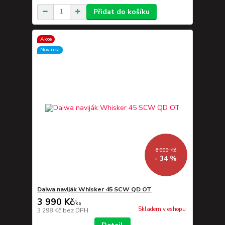
Přidat do košíku
Akce
Novinka
6 003 Kč
- 34 %
Daiwa naviják Whisker 45 SCW QD OT
3 990 Kč
/
ks
Skladem v eshopu
3 298 Kč
bez DPH