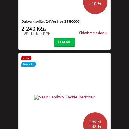
- 10 %
Daiwa Naviják 24 Vertice 35 5000C
2 240 Kč
/
ks
Skladem v eshopu
1 851 Kč
bez DPH
Detail
Akce
Novinka
4 499 Kč
- 47 %