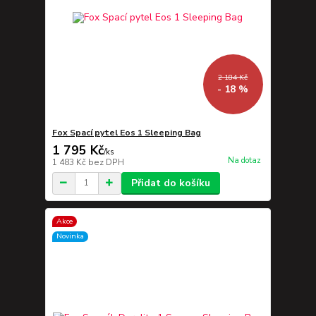
2 184 Kč
- 18 %
Fox Spací pytel Eos 1 Sleeping Bag
1 795 Kč
/
ks
Na dotaz
1 483 Kč
bez DPH
Přidat do košíku
Akce
Novinka