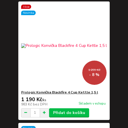
Akce
Novinka
1 299 Kč
- 8 %
Prologic Konvička Blackfire 4 Cup Kettle 1,5 l
1 190 Kč
/
ks
Skladem v eshopu
983 Kč
bez DPH
Přidat do košíku