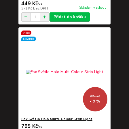
449 Kč
/
ks
Skladem v eshopu
371 Kč
bez DPH
Přidat do košíku
Akce
Novinka
874 Kč
- 9 %
Fox Světlo Halo Multi-Colour Strip Light
795 Kč
/
ks