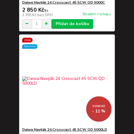
Daiwa Naviják 24 Crosscast 45 SCW QD 5000C
2 850 Kč
/
ks
Skladem v eshopu
2 355 Kč
bez DPH
Přidat do košíku
Akce
Novinka
3 210 Kč
- 11 %
Daiwa Naviják 24 Crosscast 45 SCW QD 5000LD