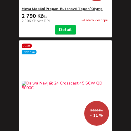
Meva Mobilní Propan-Butanové Topení Olymp
2 790 Kč
/
ks
Skladem v eshopu
2 306 Kč
bez DPH
Detail
Akce
Novinka
3 210 Kč
- 11 %