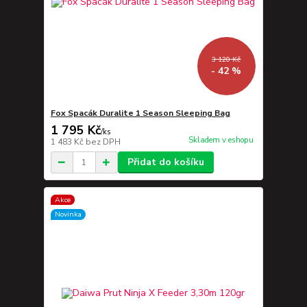
3 120 Kč
- 42 %
Fox Spacák Duralite 1 Season Sleeping Bag
1 795 Kč
/
ks
Skladem v eshopu
1 483 Kč
bez DPH
Přidat do košíku
Akce
Novinka