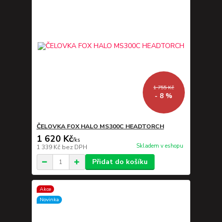
1 755 Kč
- 8 %
ČELOVKA FOX HALO MS300C HEADTORCH
1 620 Kč
/
ks
Skladem v eshopu
1 339 Kč
bez DPH
Přidat do košíku
Akce
Novinka