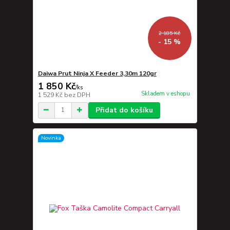
2 185 Kč
- 15 %
Daiwa Prut Ninja X Feeder 3,30m 120gr
1 850 Kč
/
ks
Skladem v eshopu
1 529 Kč
bez DPH
Přidat do košíku
Novinka