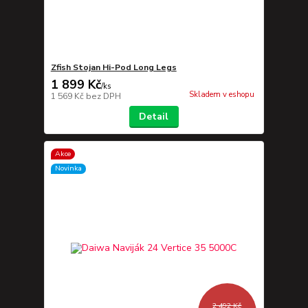
Zfish Stojan Hi-Pod Long Legs
1 899 Kč
/
ks
Skladem v eshopu
1 569 Kč
bez DPH
Detail
Akce
Novinka
2 492 Kč