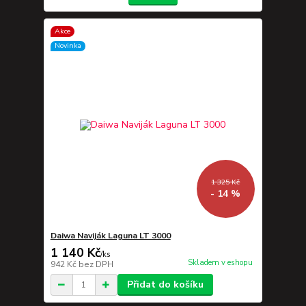
Akce
Novinka
1 325 Kč
- 14 %
Daiwa Naviják Laguna LT 3000
1 140 Kč
/
ks
Skladem v eshopu
942 Kč
bez DPH
Přidat do košíku