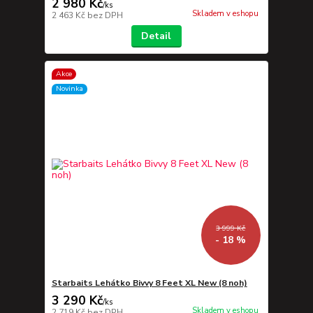
2 980 Kč
/
ks
Skladem v eshopu
2 463 Kč
bez DPH
Detail
Akce
Novinka
3 999 Kč
- 18 %
Starbaits Lehátko Bivvy 8 Feet XL New (8 noh)
3 290 Kč
/
ks
Skladem v eshopu
2 719 Kč
bez DPH