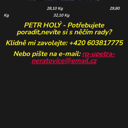
28,10 Kg 29,80
Kg 32,10 Kg
PET
R HOLÝ -
Potřebujete
poradit,nevíte si s něčím rady?
Klidně mi zavolejte:
+420 603817775
Nebo pište na e-mail:
rp-upetra-
neratovice@email.cz