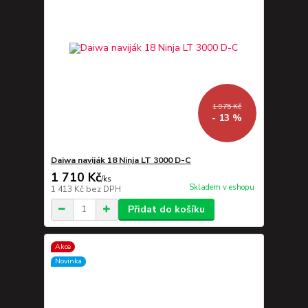
1 975 Kč
- 13 %
Daiwa naviják 18 Ninja LT 3000 D-C
1 710 Kč
/
ks
Skladem v eshopu
1 413 Kč
bez DPH
Přidat do košíku
Akce
Novinka