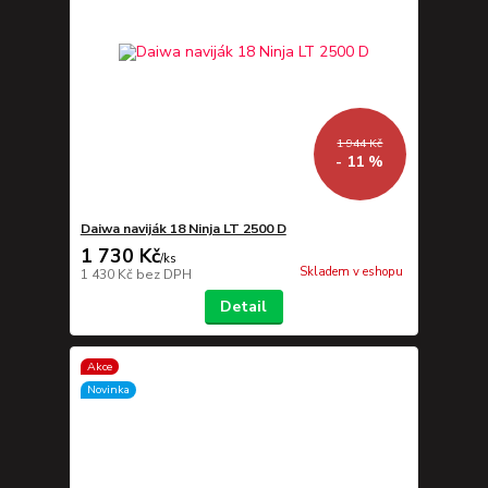
1 944 Kč
- 11 %
Daiwa naviják 18 Ninja LT 2500 D
1 730 Kč
/
ks
Skladem v eshopu
1 430 Kč
bez DPH
Detail
Akce
Novinka