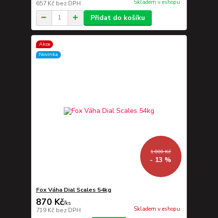
Skladem v eshopu
657 Kč
bez DPH
Přidat do košíku
Akce
Novinka
1 000 Kč
- 13 %
Fox Váha Dial Scales 54kg
870 Kč
/
ks
Skladem v eshopu
719 Kč
bez DPH