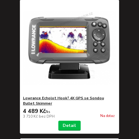
Lowrance Echolot Hook² 4X GPS se Sondou
Bullet Skimmer
4 489 Kč
/
ks
Na dotaz
3 710 Kč
bez DPH
Detail