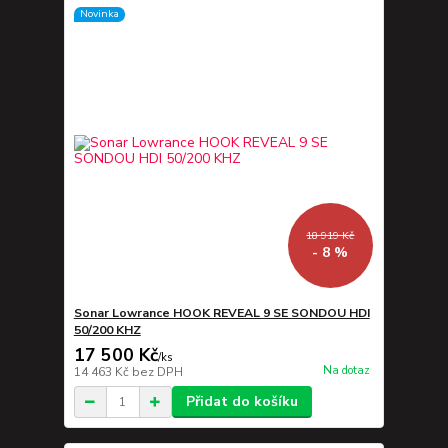
Novinka
18 919 Kč
- 8 %
Sonar Lowrance HOOK REVEAL 9 SE SONDOU HDI
50/200 KHZ
17 500 Kč
/
ks
Na dotaz
14 463 Kč
bez DPH
Přidat do košíku