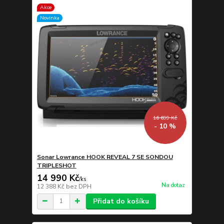
Akce
Novinka
16 699 Kč
- 10 %
Sonar Lowrance HOOK REVEAL 7 SE SONDOU
TRIPLESHOT
14 990 Kč
/
ks
Na dotaz
12 388 Kč
bez DPH
Přidat do košíku