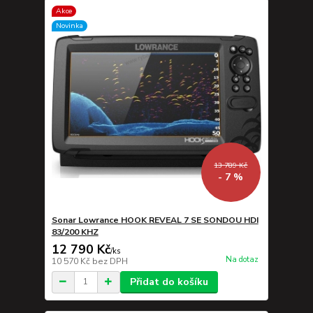
Akce
Novinka
13 789 Kč
- 7 %
Sonar Lowrance HOOK REVEAL 7 SE SONDOU HDI
83/200 KHZ
12 790 Kč
/
ks
Na dotaz
10 570 Kč
bez DPH
Přidat do košíku