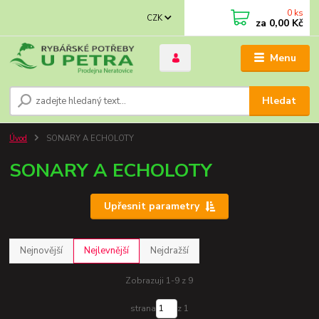
0
ks
CZK
za
0,00 Kč
Menu
Hledat
Úvod
SONARY A ECHOLOTY
SONARY A ECHOLOTY
Upřesnit parametry
Nejnovější
Nejlevnější
Nejdražší
Zobrazuji 1-9 z 9
strana
z 1