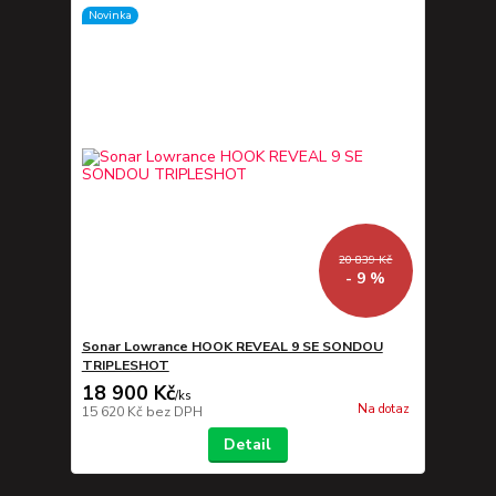
Novinka
20 839 Kč
- 9 %
Sonar Lowrance HOOK REVEAL 9 SE SONDOU
TRIPLESHOT
18 900 Kč
/
ks
Na dotaz
15 620 Kč
bez DPH
Detail