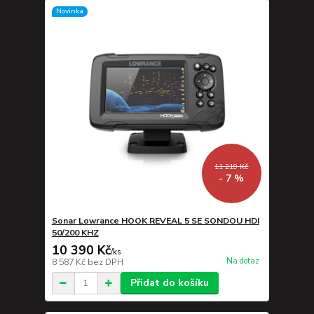
Novinka
11 219 Kč
- 7 %
Sonar Lowrance HOOK REVEAL 5 SE SONDOU HDI
50/200 KHZ
10 390 Kč
/
ks
Na dotaz
8 587 Kč
bez DPH
Přidat do košíku