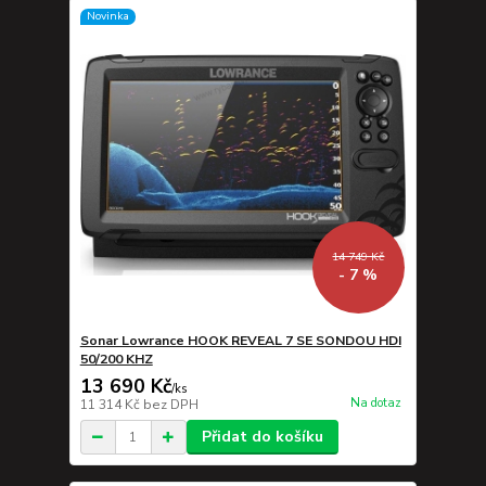
Novinka
14 749 Kč
- 7 %
Sonar Lowrance HOOK REVEAL 7 SE SONDOU HDI
50/200 KHZ
13 690 Kč
/
ks
Na dotaz
11 314 Kč
bez DPH
Přidat do košíku