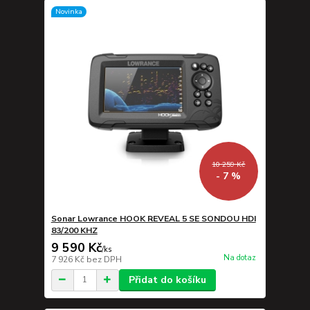
Novinka
10 259 Kč
- 7 %
Sonar Lowrance HOOK REVEAL 5 SE SONDOU HDI
83/200 KHZ
9 590 Kč
/
ks
Na dotaz
7 926 Kč
bez DPH
Přidat do košíku