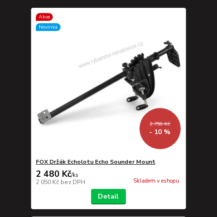
Akce
Novinka
2 750 Kč
- 10 %
FOX Držák Echolotu Echo Sounder Mount
2 480 Kč
/
ks
Skladem v eshopu
2 050 Kč
bez DPH
Detail