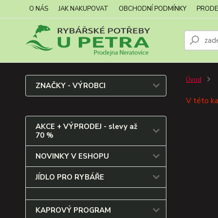
O NÁS
JAK NAKUPOVAT
OBCHODNÍ PODMÍNKY
PRODE
Úvod
ZNAČKY - VÝROBCI
V této ka
AKCE + VÝPRODEJ - slevy až
70 %
NOVINKY V ESHOPU
JÍDLO PRO RYBÁŘE
KAPROVÝ PROGRAM