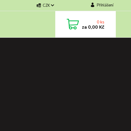
Přihlášení
CZK
0
ks
za
0,00 Kč