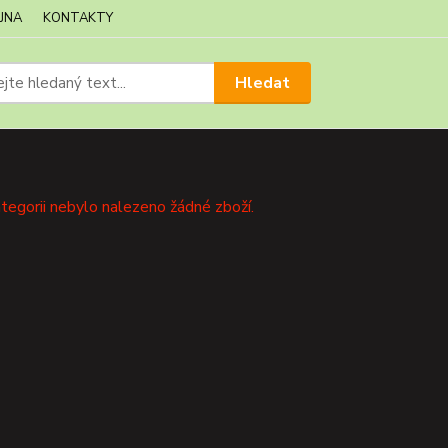
JNA
KONTAKTY
Hledat
tegorii nebylo nalezeno žádné zboží.