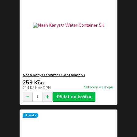
Nash Kanystr Water Container 5 l
259 Kč
/
ks
Skladem v eshopu
214 Kč
bez DPH
Přidat do košíku
Novinka