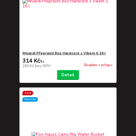
Mivardi Přepravní Box Hardcore s Víkem S 16 l
314 Kč
/
ks
Skladem v eshopu
260 Kč
bez DPH
Detail
Akce
Novinka