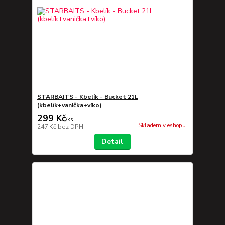
STARBAITS - Kbelík - Bucket 21L
(kbelík+vanička+víko)
299 Kč
/
ks
Skladem v eshopu
247 Kč
bez DPH
Detail