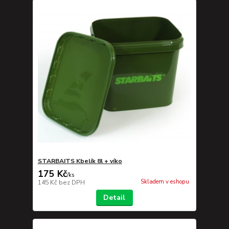
STARBAITS Kbelík 8l + víko
175 Kč
/
ks
Skladem v eshopu
145 Kč
bez DPH
Detail