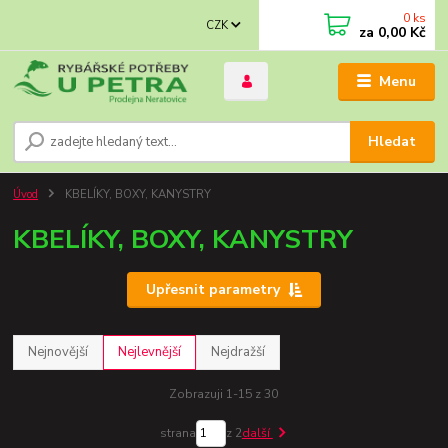
0
ks
CZK
za
0,00 Kč
Menu
Hledat
Úvod
KBELÍKY, BOXY, KANYSTRY
KBELÍKY, BOXY, KANYSTRY
Upřesnit parametry
Nejnovější
Nejlevnější
Nejdražší
Zobrazuji 1-15 z 30
strana
z 2
další