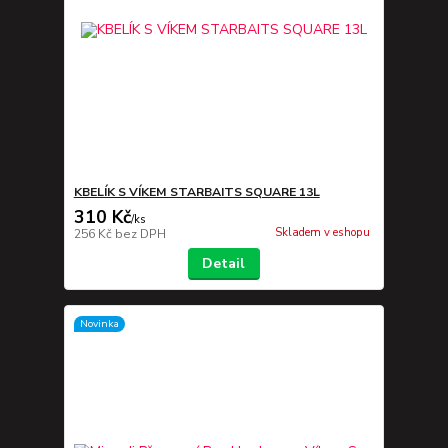
KBELÍK S VÍKEM STARBAITS SQUARE 13L
310 Kč
/
ks
Skladem v eshopu
256 Kč
bez DPH
Detail
Novinka