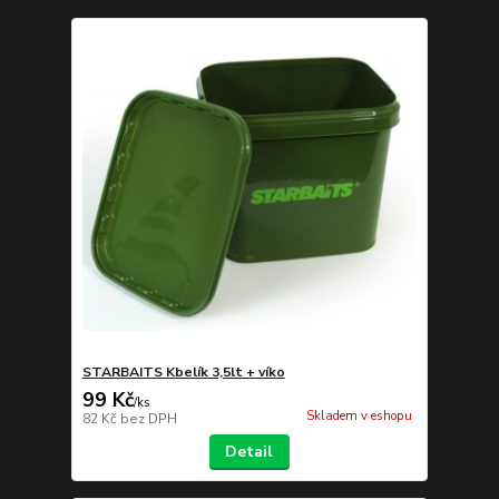
STARBAITS Kbelík 3,5lt + víko
99 Kč
/
ks
Skladem v eshopu
82 Kč
bez DPH
Detail