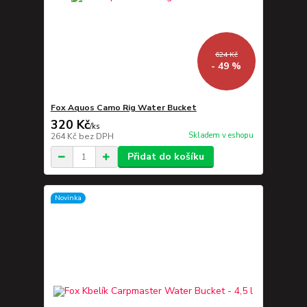
624 Kč
- 49 %
Fox Aquos Camo Rig Water Bucket
320 Kč
/
ks
Skladem v eshopu
264 Kč
bez DPH
Přidat do košíku
Novinka