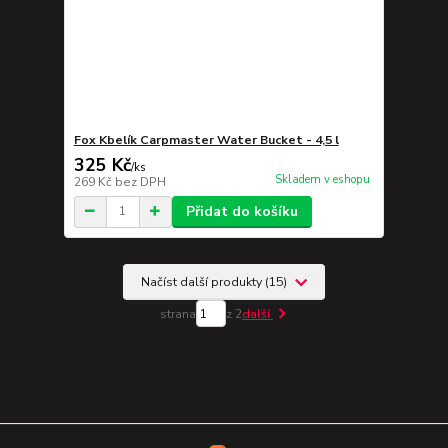
Fox Kbelík Carpmaster Water Bucket - 4,5 l
325 Kč
/
ks
Skladem v eshopu
269 Kč
bez DPH
Přidat do košíku
Načíst další produkty (15)
strana
z 2
další