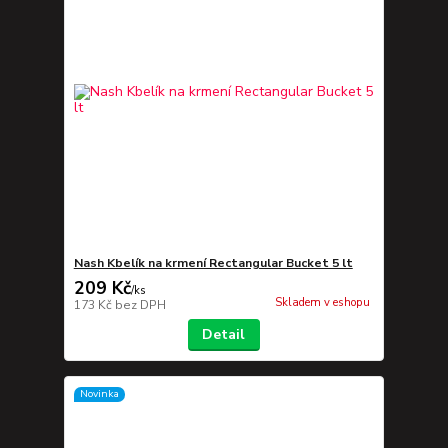
Nash Kbelík na krmení Rectangular Bucket 5 lt
209 Kč
/
ks
Skladem v eshopu
173 Kč
bez DPH
Detail
Novinka