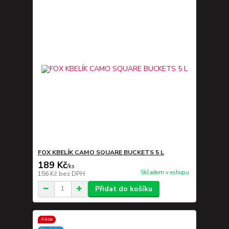
FOX KBELÍK CAMO SQUARE BUCKETS 5 L
189 Kč
/
ks
Skladem v eshopu
156 Kč
bez DPH
Přidat do košíku
Akce