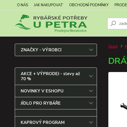
O NÁS
JAK NAKUPOVAT
OBCHODNÍ PODMÍNKY
PRODE
Úvod
ZNAČKY - VÝROBCI
DRÁ
AKCE + VÝPRODEJ - slevy až
70 %
NOVINKY V ESHOPU
JÍDLO PRO RYBÁŘE
KAPROVÝ PROGRAM