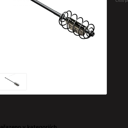
Číslo p
zařazeno v kategoriích