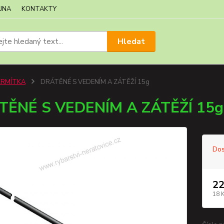
JNA
KONTAKTY
Hledat
KRMÍTKA
DRÁTĚNÉ S VEDENÍM A ZÁTĚŽÍ 15g
TĚNÉ S VEDENÍM A ZÁTĚŽÍ 15g
Dos
22
18 