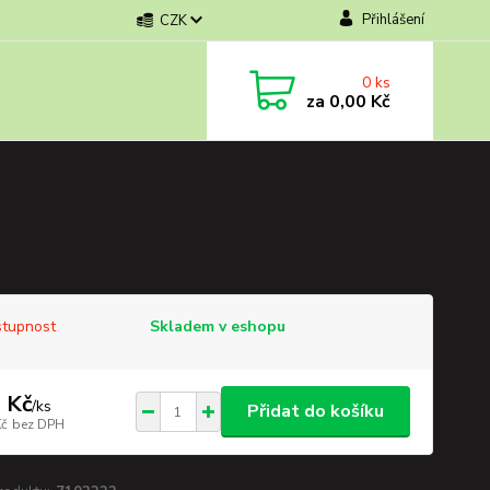
Přihlášení
CZK
0
ks
za
0,00 Kč
tupnost
Skladem v eshopu
 Kč
/
ks
Přidat do košíku
Kč
bez DPH