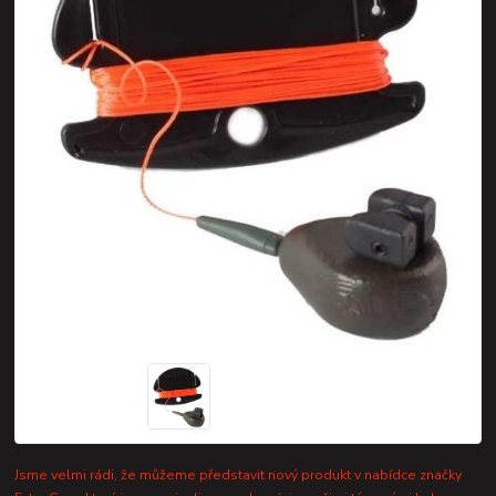
Jsme velmi rádi, že můžeme představit nový produkt v nabídce značky