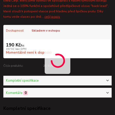
Extra Carp, který jsme vyvinuli ve spolupráci s našimi týmovými kolegy.
Jedná se o 100% funkční a spolehlivé předšpičkové olovo "back lead",
které slouží k potopení vlasce pod hladinu před špičkou prutu. Díky
tomu vede vlasec po dně...
celý popis
Dostupnost
Skladem v eshopu
190 Kč
/
ks
157 Kč
bez DPH
Momentálně není k dispozici
Číslo produktu:
25-8200
Kompletní specifikace
Komentáře
0
Kompletní specifikace