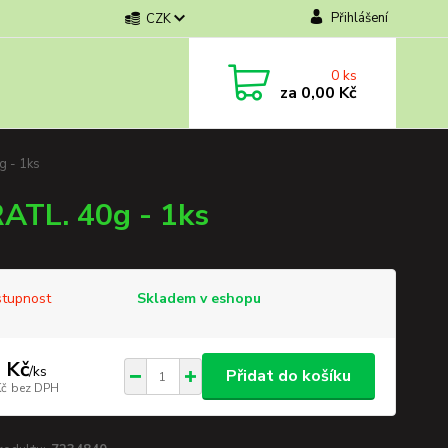
Přihlášení
CZK
0
ks
za
0,00 Kč
 - 1ks
TL. 40g - 1ks
tupnost
Skladem v eshopu
 Kč
/
ks
Přidat do košíku
Kč
bez DPH