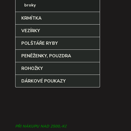
broky
KRMÍTKA
VEZÍRKY
POLŠTÁŘE RYBY
PENĚŽENKY, POUZDRA
ROHOŽKY
DÁRKOVÉ POUKAZY
PŘI NÁKUPU NAD 2500,-Kč