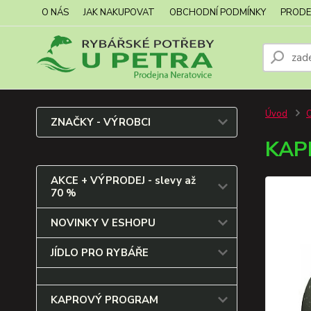
O NÁS
JAK NAKUPOVAT
OBCHODNÍ PODMÍNKY
PRODE
Úvod
ZNAČKY - VÝROBCI
KAP
AKCE + VÝPRODEJ - slevy až
70 %
NOVINKY V ESHOPU
JÍDLO PRO RYBÁŘE
KAPROVÝ PROGRAM