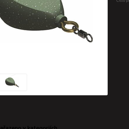
Číslo p
zařazeno v kategoriích