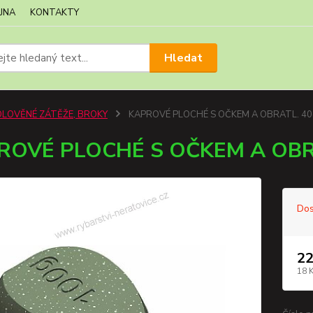
JNA
KONTAKTY
Hledat
OLOVĚNÉ ZÁTĚŽE, BROKY
KAPROVÉ PLOCHÉ S OČKEM A OBRATL. 40g
ROVÉ PLOCHÉ S OČKEM A OBRA
Dos
22
18 