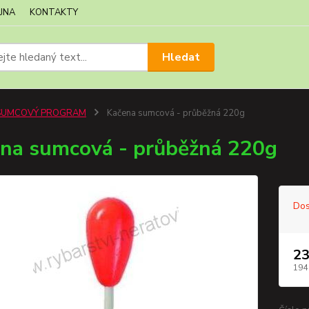
JNA
KONTAKTY
Hledat
SUMCOVÝ PROGRAM
Kačena sumcová - průběžná 220g
na sumcová - průběžná 220g
Dos
23
194