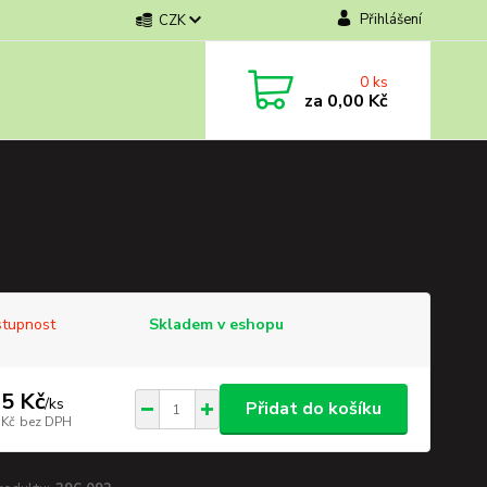
Přihlášení
CZK
0
ks
za
0,00 Kč
tupnost
Skladem v eshopu
5 Kč
/
ks
Přidat do košíku
 Kč
bez DPH