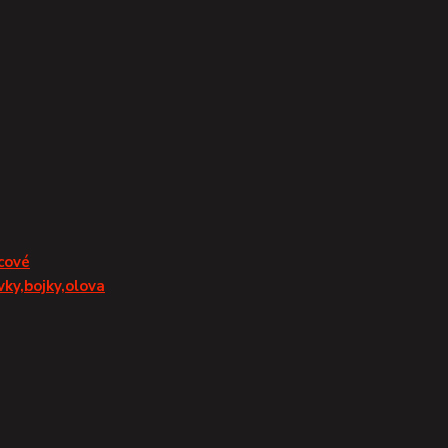
cové
vky,bojky,olova