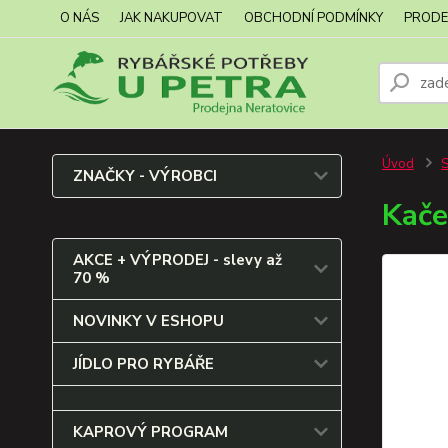
O NÁS
JAK NAKUPOVAT
OBCHODNÍ PODMÍNKY
PRODE
Úvod
ZNAČKY - VÝROBCI
Kače
AKCE + VÝPRODEJ - slevy až
70 %
NOVINKY V ESHOPU
JÍDLO PRO RYBÁŘE
KAPROVÝ PROGRAM