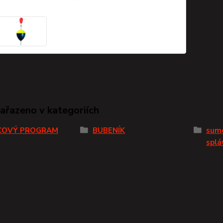
zařazeno v kategoriích
COVÝ PROGRAM
BUBENÍK
sum
splá