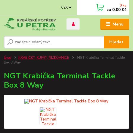
0
ks
CZK
za
0,00 Kč
Menu
Hledat
Úvod
KRABIČKY, KUFRY, ŘÍZKOVNICE
NGT Krabička Terminal Tackle
Box 8 Way
NGT Krabička Terminal Tackle
Box 8 Way