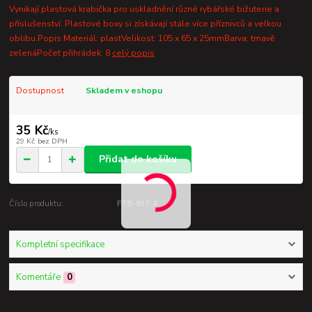
Vynikají plastová krabička pro uskladnění různé rybářské bižuterie a
příslušenství. Plastové boxy si získávají stále více příznivců a velkou
oblibu.Popis:Materiál: plastVelikost: 105 x 65 x 25mmBarva: tmavě
zelenáPočet přihrádek: 8
celý popis
Dostupnost
Skladem v eshopu
35 Kč
/
ks
29 Kč
bez DPH
Přidat do košíku
Číslo produktu:
FTB-BIT-8
Kompletní specifikace
Komentáře
0