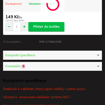
Dostupnost
Skladem v eshopu
149 Kč
/
ks
123 Kč
bez DPH
Přidat do košíku
Číslo produktu:
FRR-STABILISER
Kompletní specifikace
Komentáře
0
Kompletní specifikace
Stabilizér k vidličkám, který zajistí vidličky v jedné pozici.
Vhodný k nerezovým vidličkám od firmy NGT.