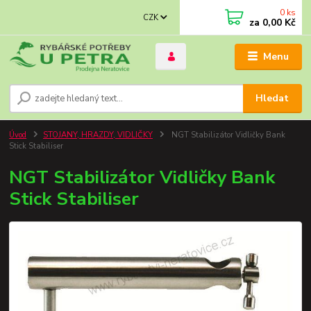
0
ks
CZK
za
0,00 Kč
Menu
Hledat
Úvod
STOJANY, HRAZDY, VIDLIČKY
NGT Stabilizátor Vidličky Bank
Stick Stabiliser
NGT Stabilizátor Vidličky Bank
Stick Stabiliser