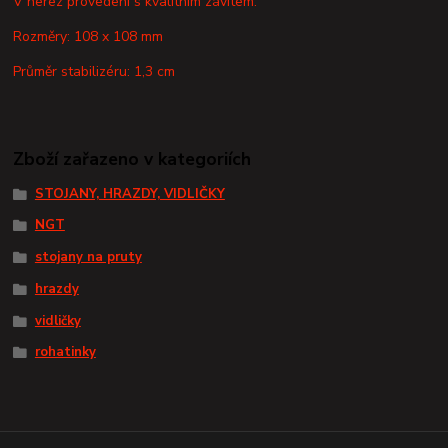
V nerez provedení s kvalitním závitem.
Rozměry: 108 x 108 mm
Průměr stabilizéru: 1,3 cm
Zboží zařazeno v kategoriích
STOJANY, HRAZDY, VIDLIČKY
NGT
stojany na pruty
hrazdy
vidličky
rohatinky