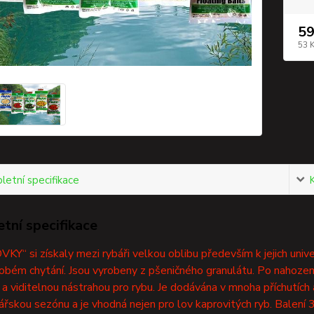
59
53 
etní specifikace
tní specifikace
Y“ si získaly mezi rybáři velkou oblibu především k jejich univ
obém chytání. Jsou vyrobeny z pšeničného granulátu. Po nahození
í a viditelnou nástrahou pro rybu. Je dodávána v mnoha příchutích 
ářskou sezónu a je vhodná nejen pro lov kaprovitých ryb. Balení 