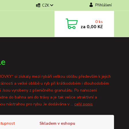
Přihlášení
CZK
0
ks
za
0,00 Kč
le
OVKY“ si získaly mezi rybáři velkou oblibu především k jejich
zálnosti a velké oblibě u ryb při krátkodobém i dlouhodobém
í. Jsou vyrobeny z pšeničného granulátu. Po nahození
dne do bahna ani do trávy a je tak velice atraktivní a
nou nástrahou pro rybu. Je dodávána v ...
celý popis
tupnost
Skladem v eshopu