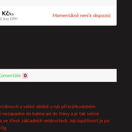
 Kč
/
ks
Momentálně není k dispozici
Kč
bez DPH
Komentáře
0
erzálnosti a velké oblibě u ryb při krátkodobém
 nezapadne do bahna ani do trávy a je tak velice
a ve třech základních velikostech. Její úspěšnost je po
30g.