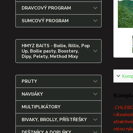
DRAVCOVÝ PROGRAM
SUMCOVÝ PROGRAM
HMYZ BAITS - Boilie, Rillis, Pop
Up, Boilie pasty, Boostery,
Dipy, Pelety, Method Mixy
Kompl
PRUTY
NAVIJÁKY
Komple
MULTIPLIKÁTORY
„CHLEBOVK
i dlouhod
BIVAKY, BROLLY, PŘÍSTŘEŠKY
atraktivn
celou ryb
DEŠTNÍKY A DOPLŇKY