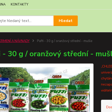
JNA
KONTAKTY
Hledat
KRMENÍ A NÁVNADY
Puffi - 30 g / oranžový střední - mušle
i - 30 g / oranžový střední - muš
„CHLEB
univer
chytán
nezapa
viditel
Dos