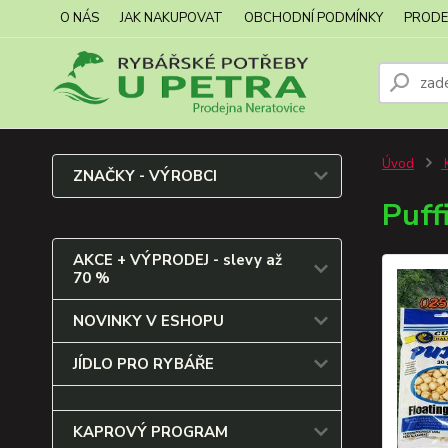
O NÁS
JAK NAKUPOVAT
OBCHODNÍ PODMÍNKY
PRODE
Úvod
ZNAČKY - VÝROBCI
Puff
AKCE + VÝPRODEJ - slevy až
70 %
NOVINKY V ESHOPU
JÍDLO PRO RYBÁŘE
KAPROVÝ PROGRAM