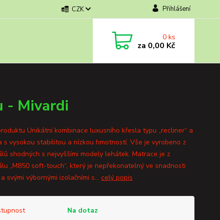
Přihlášení
CZK
0
ks
za
0,00 Kč
 - Mivardi
produktu Unikátní kombinace luxusního křesla typu „recliner“ a
a s vysokou stabilitou a nízkou hmotností. Vše je vyrobeno z
álů shodných s nejvyššími modely lehátek. Matrace je z
álu „M850 soft-touch“, který je nepřekonatelný ve snadnosti
a svými výbornými izolačními s...
celý popis
tupnost
Na dotaz