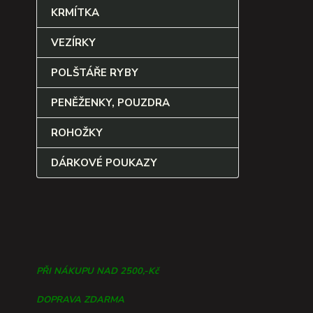
KRMÍTKA
VEZÍRKY
POLŠTÁŘE RYBY
PENĚŽENKY, POUZDRA
ROHOŽKY
DÁRKOVÉ POUKAZY
PŘI NÁKUPU NAD 2500,-Kč
DOPRAVA ZDARMA