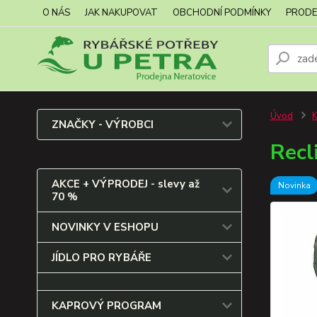
O NÁS
JAK NAKUPOVAT
OBCHODNÍ PODMÍNKY
PRODE
Úvod
ZNAČKY - VÝROBCI
Recl
AKCE + VÝPRODEJ - slevy až
Novinka
70 %
NOVINKY V ESHOPU
JÍDLO PRO RYBÁŘE
KAPROVÝ PROGRAM