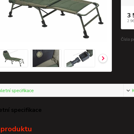
3 
2 9
Číslo p
etní specifikace
tní specifikace
 produktu