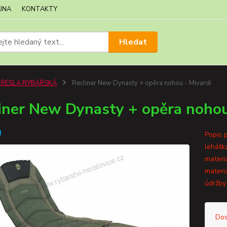
JNA
KONTAKTY
Hledat
KŘESLA RYBÁŘSKÁ
Recliner New Dynasty + opěra nohou - Mivardi
iner New Dynasty + opěra nohou
Popis 
lehátk
materi
materi
údržby 
Dos