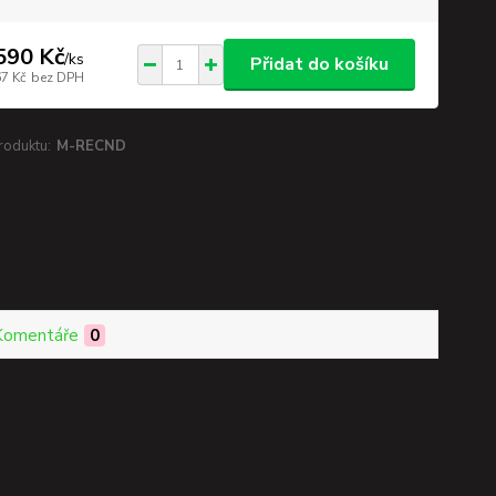
590 Kč
/
ks
Přidat do košíku
67 Kč
bez DPH
roduktu:
M-RECND
Komentáře
0