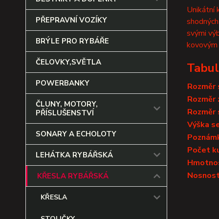
Unikátní 
PŘEPRAVNÍ VOZÍKY
shodných 
svými výb
BRÝLE PRO RYBÁŘE
kovovým z
ČELOVKY,SVĚTLA
Tabul
POWERBANKY
Rozměr s
Rozměr z
ČLUNY, MOTORY,
Rozměr 
PŘÍSLUŠENSTVÍ
Výška s
SONARY A ECHOLOTY
Poznám
Počet ku
LEHÁTKA RYBÁŘSKÁ
Hmotno
Nosnos
KŘESLA RYBÁŘSKÁ
KŘESLA
STOLIČKY