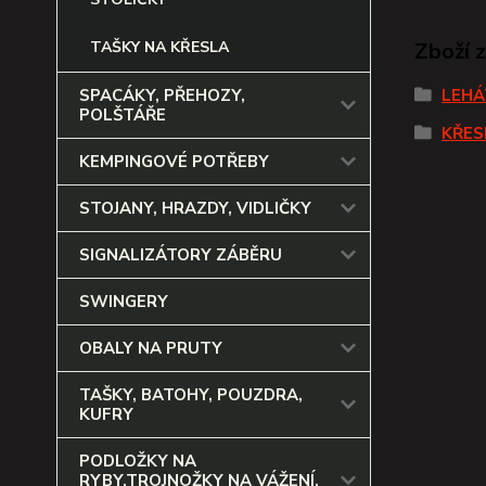
TAŠKY NA KŘESLA
Zboží 
SPACÁKY, PŘEHOZY,
LEHÁ
POLŠTÁŘE
KŘES
KEMPINGOVÉ POTŘEBY
STOJANY, HRAZDY, VIDLIČKY
SIGNALIZÁTORY ZÁBĚRU
SWINGERY
OBALY NA PRUTY
TAŠKY, BATOHY, POUZDRA,
KUFRY
PODLOŽKY NA
RYBY,TROJNOŽKY NA VÁŽENÍ,