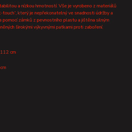
tabilitou a nízkou hmotností. Vše je vyrobeno z materiálů
-touch“, který je nepřekonatelný ve snadnosti údržby a
na pomocí zámků z pevnostního plastu a jištěna silným
ěných širokými výkyvnými patkami proti zaboření.
x 112 cm
 cm