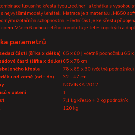
kombinace luxusního křesla typu „recliner“ a lehátka s vysokou s
s nejvyššími modely lehátek. Matrace je z materiálu „M850 soft
ornými izolačními schopnostmi. Přední část je ke křeslu připoje
ipem. Všech 6 nohou celého kompletu je teleskopických a dopln
ka parametrů
edací části (šířka x délka)
65 x 60 | včetně podnožníku 65 
ádové části (šířka x délka)
65 x 78 cm
sbaleného křesla
78 x 69 x 30 (včetně podnožníku)
edáku od země (od - do)
32 - 47 cm
ky
NOVINKA 2012
sů v balení
1
st
7,1 kg křeslo + 2 kg podnožník
t
120 kg