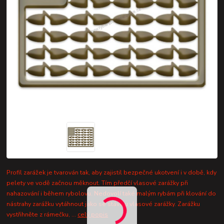
Profil zarážek je tvarován tak, aby zajistil bezpečné ukotvení i v době, kdy
pelety ve vodě začnou měknout. Tím předčí vlasové zarážky při
nahazování i během rybolovu. Nedovolí také malým rybám při klování do
nástrahy zarážku vytáhnout jako se stává u vlasové zarážky. Zarážku
vystřihněte z rámečku, ...
celý popis