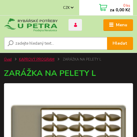
0
ks
CZK
za
0,00 Kč
Menu
Hledat
Úvod
KAPROVÝ PROGRAM
ZARÁŽKA NA PELETY L
ZARÁŽKA NA PELETY L