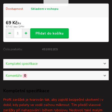
Dostupnost
Skladem v eshopu
69 Kč
/
ks
57 Kč
bez DPH
Přidat do košíku
Číslo produktu:
4510011ES
Kompletní specifikace
Komentáře
0
Kompletní specifikace
Profil zarážek je tvarován tak, aby zajistil bezpečné ukotvení i v
době, kdy pelety ve vodě začnou měknout. Tím předčí vlasové
zarážky při nahazování i během rybolovu. Nedovolí také malým