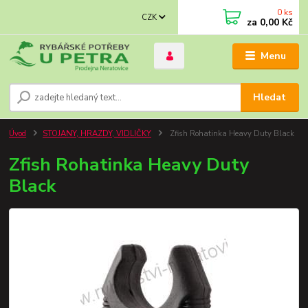
0
ks
CZK
za
0,00 Kč
Menu
Hledat
Úvod
STOJANY, HRAZDY, VIDLIČKY
Zfish Rohatinka Heavy Duty Black
Zfish Rohatinka Heavy Duty
Black