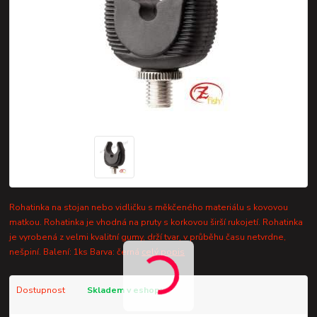
Rohatinka na stojan nebo vidličku s měkčeného materiálu s kovovou
matkou. Rohatinka je vhodná na pruty s korkovou širší rukojetí. Rohatinka
je vyrobená z velmi kvalitní gumy, drží tvar, v průběhu času netvrdne,
nešpiní. Balení: 1ks Barva: černá
celý popis
Dostupnost
Skladem v eshopu