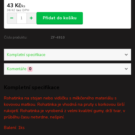
43 Kč
/
ks
36 Kč
bez DPH
Přidat do košíku
Číslo produktu:
ZF-4910
Kompletní specifikace
Komentáře
0
Kompletní specifikace
Rohatinka na stojan nebo vidličku s měkčeného materiálu s
kovovou matkou. Rohatinka je vhodná na pruty s korkovou širší
rukojetí. Rohatinka je vyrobená z velmi kvalitní gumy, drží tvar, v
průběhu času netvrdne, nešpiní.
Balení: 1ks