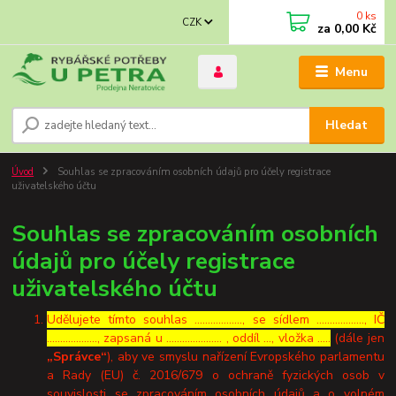
0
ks
CZK
za
0,00 Kč
Menu
Hledat
Úvod
Souhlas se zpracováním osobních údajů pro účely registrace
uživatelského účtu
Souhlas se zpracováním osobních
údajů pro účely registrace
uživatelského účtu
Udělujete tímto souhlas ……………..., se sídlem ………………, IČ
………………., zapsaná u ………………… , oddíl …, vložka …..
(dále jen
„Správce“
), aby ve smyslu nařízení Evropského parlamentu
a Rady (EU) č. 2016/679 o ochraně fyzických osob v
souvislosti se zpracováním osobních údajů a o volném