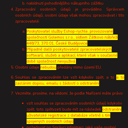
nabídnutí pohodlnějšího nákupního zážitku
Zpracování osobních údajů je prováděno Správcem
osobních údajů, osobní údaje však mohou zpracovávat i tito
zpracovatelé:
Poskytovatel služby Eshop-rychle, provozované
společností Golemos s.r.o., sídlem Zátkovo nábřeží
448/73, 370 01, České Budějovice
Případně další poskytovatelé zpracovatelských
softwarů, služeb a aplikací, které však v současné
době společnost nevyužívá.
Osobní údaje
nebudou
předány mimo území EU.
Souhlas se zpracováním lze vzít kdykoliv zpět, a to
a to
zasláním dopisu, emailu s žádostí o odstranění
.
Vezměte, prosíme, na vědomí, že podle Nařízení máte právo:
vzít souhlas se zpracováním osobních údajů kdykoliv
zpět, toto zpětvzetí bude mít za následek
odstranění
uživatelské registrace z databáze včetně s tím
spojených osobních údajů
požadovat po Správci informaci, jaké vaše osobní