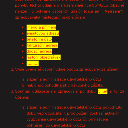
pohybu těchto údajů a o zrušení směrnice 95/46/ES (obecné
nařízení o ochraně osobních údajů) (dále jen
„Nařízení“
),
zpracovával/a následující osobní údaje:
jméno a příjmení
emailovou adresu
telefonní číslo
fakturační adresu
dodací adresu
historii objednávek
…………..
Výše uvedené osobní údaje budou zpracovány za účelem:
zřízení a administrace uživatelského účtu
nabídnutí pohodlnějšího nákupního zážitku
Souhlas udělujete na zpracování po dobu
5 let
a to za
účelem:
zřízení a administrace uživatelského účtu, pokud tuto
dobu neprodloužíte. K prodloužení dochází aktivním
využíváním uživatelského účtu, čili při každém
přihlášení do uživatelského účtu