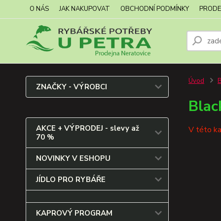
O NÁS
JAK NAKUPOVAT
OBCHODNÍ PODMÍNKY
PRODE
Úvod
ZNAČKY - VÝROBCI
Blac
AKCE + VÝPRODEJ - slevy až
V této ka
70 %
NOVINKY V ESHOPU
JÍDLO PRO RYBÁŘE
KAPROVÝ PROGRAM