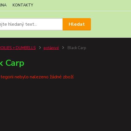
JNA
KONTAKTY
Hledat
BOILIES + DUMBELLS
potápivé
Black Carp
k Carp
tegorii nebylo nalezeno žádné zboží.