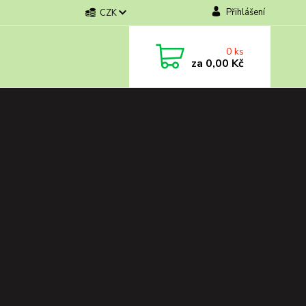
Přihlášení
CZK
0
ks
za
0,00 Kč