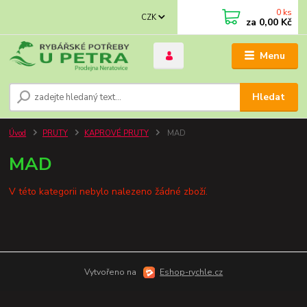
0
ks
CZK
za
0,00 Kč
Menu
Hledat
Úvod
PRUTY
KAPROVÉ PRUTY
MAD
MAD
V této kategorii nebylo nalezeno žádné zboží.
Vytvořeno na
Eshop-rychle.cz