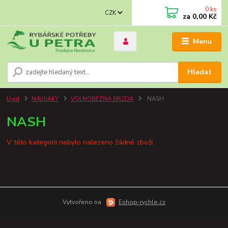
0
ks
CZK
za
0,00 Kč
Menu
Hledat
Úvod
NAVIJÁKY
VOLNOBĚŽNÁ BRZDA
NASH
NASH
V této kategorii nebylo nalezeno žádné zboží.
Vytvořeno na
Eshop-rychle.cz