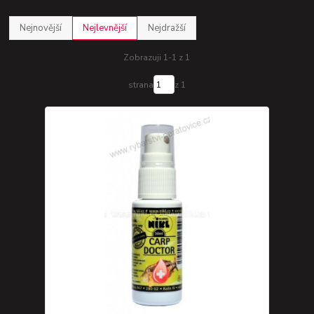
Nejnovější
Nejlevnější
Nejdražší
Zobrazuji 1-1 z 1
strana
z 1