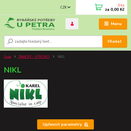
0
ks
CZK
za
0,00 Kč
Menu
Hledat
Úvod
ZNAČKY - VÝROBCI
NIKL
NIKL
Upřesnit parametry