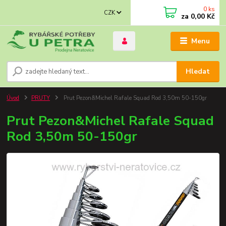
0
ks
CZK
za
0,00 Kč
Menu
Hledat
Úvod
PRUTY
Prut Pezon&Michel Rafale Squad Rod 3,50m 50-150gr
Prut Pezon&Michel Rafale Squad
Rod 3,50m 50-150gr