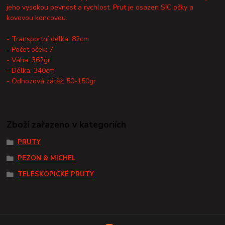
jeho vysokou pevnost a rychlost. Prut je osazen SIC očky a
kovovou koncovou.
- Transportní délka: 82cm
- Počet oček: 7
- Váha: 362gr
- Délka: 340cm
- Odhozová zátěž: 50-150gr
Zboží zařazeno v kategoriích
PRUTY
PEZON & MICHEL
TELESKOPICKÉ PRUTY