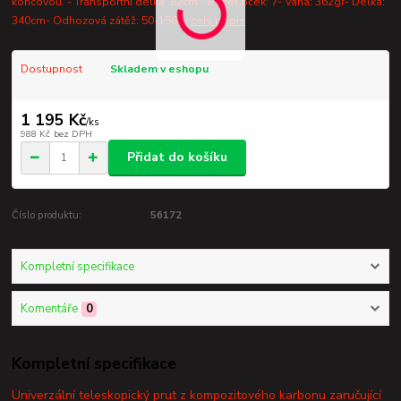
koncovou. - Transportní délka: 82cm - Počet oček: 7- Váha: 362gr- Délka:
340cm- Odhozová zátěž: 50-150gr
celý popis
Dostupnost
Skladem v eshopu
1 195 Kč
/
ks
988 Kč
bez DPH
Přidat do košíku
Číslo produktu:
56172
Kompletní specifikace
Komentáře
0
Kompletní specifikace
Univerzální
teleskopický prut z kompozitového karbonu zaručující