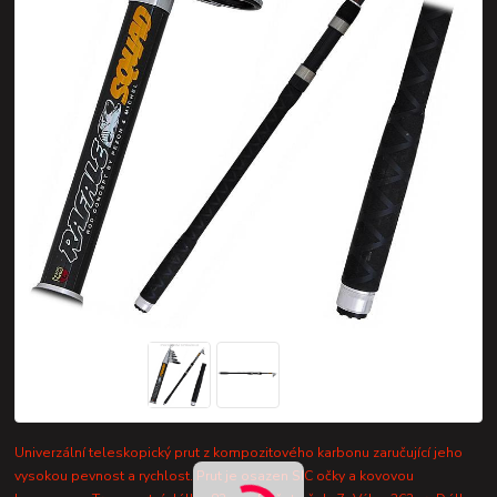
Univerzální teleskopický prut z kompozitového karbonu zaručující jeho
vysokou pevnost a rychlost. Prut je osazen SIC očky a kovovou