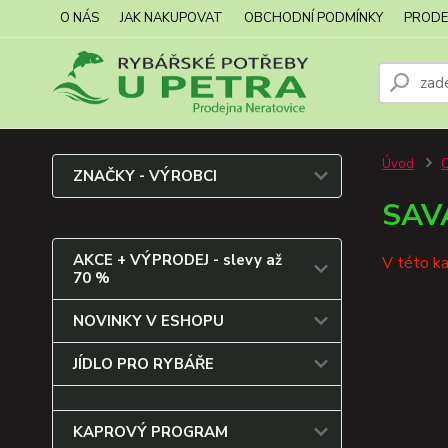
O NÁS
JAK NAKUPOVAT
OBCHODNÍ PODMÍNKY
PRODE
Úvod
ZNAČKY - VÝROBCI
SAV
AKCE + VÝPRODEJ - slevy až
V této ka
70 %
NOVINKY V ESHOPU
JÍDLO PRO RYBÁŘE
KAPROVÝ PROGRAM