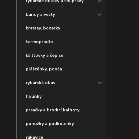
rybářské obleky a soupravy
bundy a vesty
kraťasy, boxerky
termoprádlo
kšiltovky a čepice
pláštěnky, ponča
rybářská obuv
holínky
prsačky a brodící kalhoty
ponožky a podkolenky
rukavice