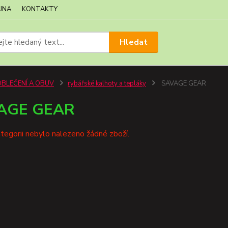
JNA
KONTAKTY
Hledat
OBLEČENÍ A OBUV
rybářské kalhoty a tepláky
SAVAGE GEAR
AGE GEAR
tegorii nebylo nalezeno žádné zboží.