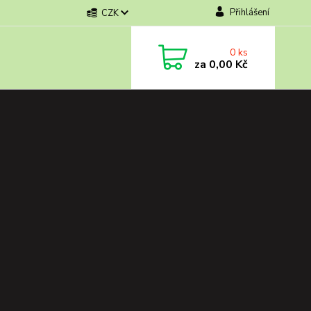
Přihlášení
CZK
0
ks
za
0,00 Kč