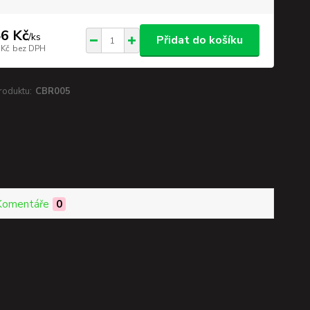
6 Kč
/
ks
Přidat do košíku
 Kč
bez DPH
roduktu:
CBR005
Komentáře
0