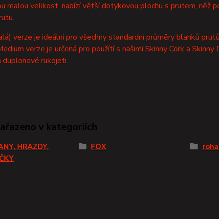
ou malou velikost, nabízí větší dotykovou plochu s prutem, něž 
rutu.
lá) verze je ideální pro všechny standardní průměry blanků prutů.
edium verze je určená pro použítí s našimi Skinny Cork a Skinny D
 duplonové rukojeti.
zařazeno v kategoriích
ANY, HRAZDY,
FOX
roha
IČKY