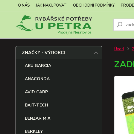
O NÁS
JAK NAKUPOVAT
OBCHODNÍ PODMÍNKY
PRODE
Úvod
ZNAČKY - VÝROBCI
ZAD
ABU GARCIA
ANACONDA
AVID CARP
BAIT-TECH
BENZAR MIX
BERKLEY