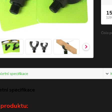
15
129
Číslo p
etní specifikace
tní specifikace
 produktu: