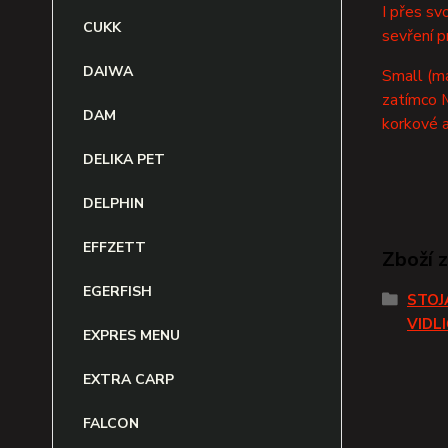
I přes sv
CUKK
sevření p
DAIWA
Small (ma
zatímco M
DAM
korkové a
DELIKA PET
DELPHIN
EFFZETT
Zboží 
EGERFISH
STOJ
VIDL
EXPRES MENU
EXTRA CARP
FALCON