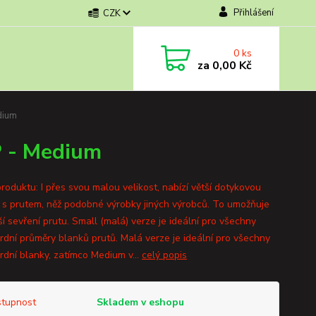
Přihlášení
CZK
0
ks
za
0,00 Kč
dium
 - Medium
roduktu: I přes svou malou velikost, nabízí větší dotykovou
 s prutem, něž podobné výrobky jiných výrobců. To umožňuje
í sevření prutu. Small (malá) verze je ideální pro všechny
rdní průměry blanků prutů. Malá verze je ideální pro všechny
rdní blanky, zatímco Medium v...
celý popis
tupnost
Skladem v eshopu