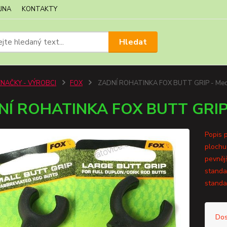
JNA
KONTAKTY
Hledat
ZNAČKY - VÝROBCI
FOX
ZADNÍ ROHATINKA FOX BUTT GRIP - Me
NÍ ROHATINKA FOX BUTT GRIP
Popis p
plochu
pevnějš
standa
standa
Dos