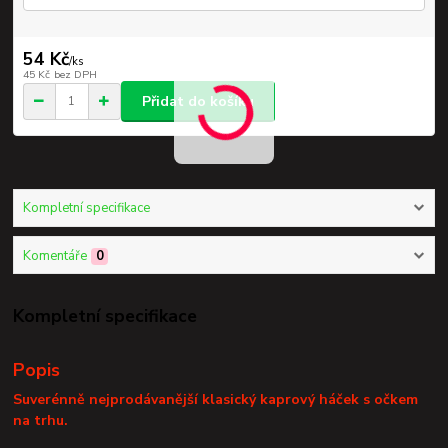
54 Kč
/
ks
45 Kč
bez DPH
Přidat do košíku
Kompletní specifikace
Komentáře
0
Kompletní specifikace
Popis
Suverénně nejprodávanější klasický kaprový háček s očkem
na trhu.