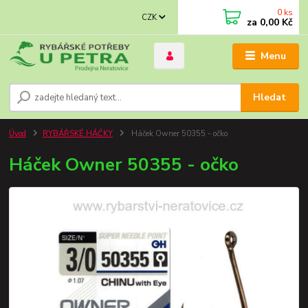
0
ks
CZK
za
0,00 Kč
Menu
Hledat
Úvod
RYBÁŘSKÉ HÁČKY
Háček Owner 50355 - očko
Háček Owner 50355 - očko