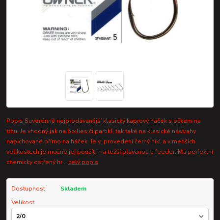
Popis Suverénně nejprodávanější klasický kaprový háček s očkem na
trhu. Je vhodný jak na boilies či partikl, tak také na klasické nástrahy
napichované přímo na háček. Je v provedení černý nikl a v menších
velikostech je možné jej použít i na težší plavanou a feeder. Má perfektní
chemicky ostřený hr...
celý popis
Dostupnost
Skladem
Velikost