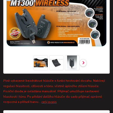
Plně vybavené bezdrátové hlásiče s funkcí testování dosahu. Nabízejí
regulaci hlasitosti, citlivosti a tónu, včetně úplného ztišení hlásiče.
Poziční dioda je ovládána manuálně. Přijímač umožňuje nastavení
hlasitosti i tónu. Po přidání dalšího hlásiče do sady přijímač správně
rozpozná a přiřadí barvu...
celý popis