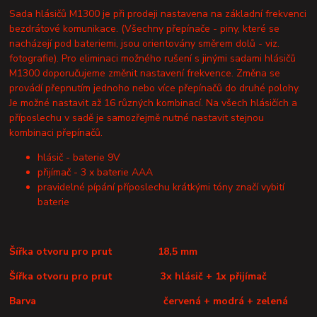
Sada hlásičů M1300 je při prodeji nastavena na základní frekvenci
bezdrátové komunikace. (Všechny přepínače - piny, které se
nacházejí pod bateriemi, jsou orientovány směrem dolů - viz.
fotografie). Pro eliminaci možného rušení s jinými sadami hlásičů
M1300 doporučujeme změnit nastavení frekvence. Změna se
provádí přepnutím jednoho nebo více přepínačů do druhé polohy.
Je možné nastavit až 16 různých kombinací. Na všech hlásičích a
příposlechu v sadě je samozřejmě nutné nastavit stejnou
kombinaci přepínačů.
hlásič - baterie 9V
přijímač - 3 x baterie AAA
pravidelné pípání příposlechu krátkými tóny značí vybití
baterie
Šířka otvoru pro prut 18,5 mm
Šířka otvoru pro prut 3x hlásič + 1x přijímač
Barva červená + modrá + zelená