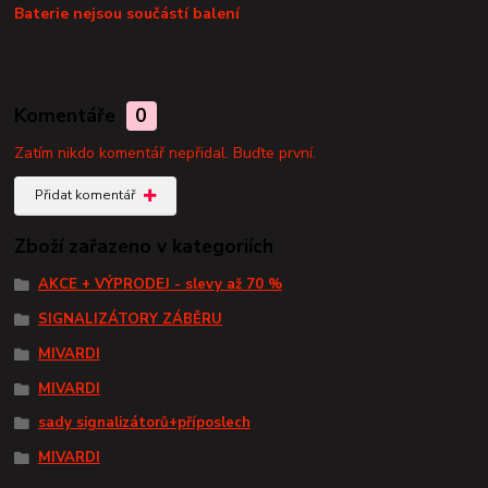
Baterie nejsou součástí balení
Komentáře
0
Zatím nikdo komentář nepřidal. Buďte první.
Přidat komentář
Zboží zařazeno v kategoriích
AKCE + VÝPRODEJ - slevy až 70 %
SIGNALIZÁTORY ZÁBĚRU
MIVARDI
MIVARDI
sady signalizátorů+příposlech
MIVARDI