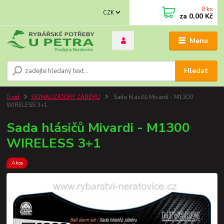
0
ks
CZK
za
0,00 Kč
Menu
Hledat
Úvod
SIGNALIZÁTORY ZÁBĚRU
Sada hlásičů Mivardi - M1300
WIRELESS 3+1
Sada hlásičů Mivardi - M1300
WIRELESS 3+1
Akce