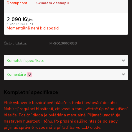
Dostupnost
Skladem v eshopu
2 090 Kč
/
ks
1 727 Kč
bez DPH
Momentálně není k dispozici
Číslo produktu:
M-SO1300CRGB
Kompletní specifikace
Komentáře
0
Kompletní specifikace
Plně vybavené bezdrátové hlásiče s funkcí testování dosahu.
Nabízejí regulaci hlasitosti, citlivosti a tónu, včetně úplného ztišení
hlásiče. Poziční dioda je ovládána manuálně. Přijímač umožňuje
nastavení hlasitosti i tónu. Po přidání dalšího hlásiče do sady
přijímač správně rozpozná a přiřadí barvu LED diody.